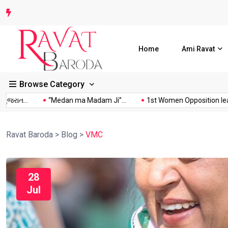
1st Women Opposition leader in History of Vadodara Municipa
Home
Ami Ravat
Browse Category
ાત...
“Medan ma Madam Ji”...
1st Women Opposition leader..
Ravat Baroda
>
Blog
>
VMC
28
Jul