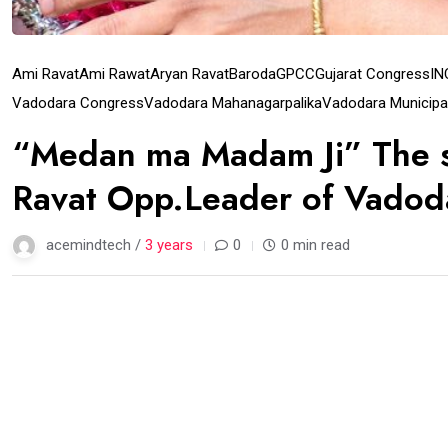
Ami Ravat
Ami Rawat
Aryan Ravat
Baroda
GPCC
Gujarat Congress
IN
Vadodara Congress
Vadodara Mahanagarpalika
Vadodara Municipa
“Medan ma Madam Ji” The s
Ravat Opp.Leader of Vadod
acemindtech /
3 years
0
0 min read