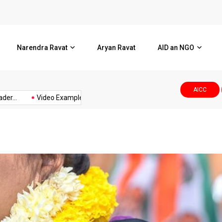
l Corporation.Smt.Ami
Video Example
Narendra Ravat
Aryan Ravat
AID an NGO
AICC
.
Video Example
વડોદરા કોર્પોરેશનમાં નનામી પત્રિકામાં...