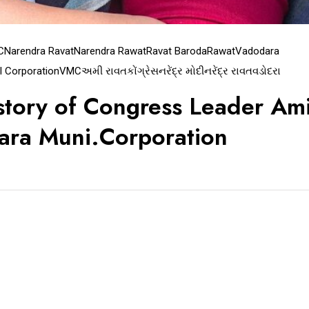
C
Narendra Ravat
Narendra Rawat
Ravat Baroda
Rawat
Vadodara
l Corporation
VMC
અમી રાવત
કોંગ્રેસ
નરેંદ્ર મોદી
નરેંદ્ર રાવત
વડોદરા
tory of Congress Leader Am
ara Muni.Corporation